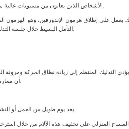
.
الأشخاص الذين يعانون من مستويات عالية من 
يك يعمل على إطلاق هرمون الإندورفين، وهو الهرمون ال
التأمل البسيط خلال جلسة التدليك طريقة فعالة لتهدئة العقل وتقليل الأفكار السلبية.
ؤدي التدليك المنتظم إلى زيادة نطاق الحركة ومرونة ا
أن ممارسة الرياضة مهمة، إلا أن التدليك يكملها ويعزز النتائج.
بعد يوم طويل من العمل أو النشاط البدني المكثف، يمكن أن تشعر بألم في عضلاتك.
المساج المنزلي
على تخفيف هذه الآلام من خلال استرخاء 