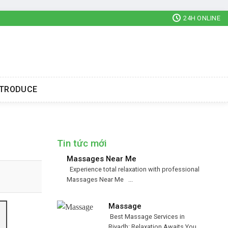
24H ONLINE
NTRODUCE
Tin tức mới
Massages Near Me
Experience total relaxation with professional
Massages Near Me ...
Massage
Best Massage Services in
Riyadh: Relaxation Awaits You