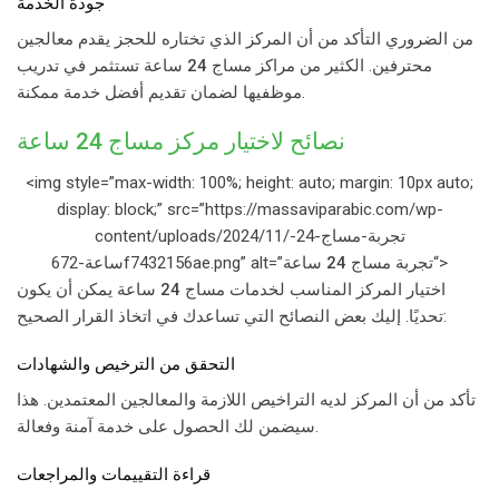
جودة الخدمة
من الضروري التأكد من أن المركز الذي تختاره للحجز يقدم معالجين
محترفين. الكثير من مراكز
مساج 24 ساعة
تستثمر في تدريب
موظفيها لضمان تقديم أفضل خدمة ممكنة.
نصائح لاختيار مركز
مساج 24 ساعة
<img style=”max-width: 100%; height: auto; margin: 10px auto;
display: block;” src=”https://massaviparabic.com/wp-
content/uploads/2024/11/تجربة-مساج-24-
“>
ساعة-672f7432156ae.png” alt=”تجربة
مساج 24 ساعة
اختيار المركز المناسب لخدمات
مساج 24 ساعة
يمكن أن يكون
تحديًا. إليك بعض النصائح التي تساعدك في اتخاذ القرار الصحيح:
التحقق من الترخيص والشهادات
تأكد من أن المركز لديه التراخيص اللازمة والمعالجين المعتمدين. هذا
سيضمن لك الحصول على خدمة آمنة وفعالة.
قراءة التقييمات والمراجعات